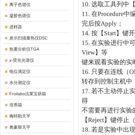
10. 选取工具列中【E
离子色谱仪
11. 在Procedu
凝胶色谱仪
完后按Apply；
进样器
14. 按【Start
差示扫描量热仪DSC
15. 在实验进行中可选取【R
热重分析仪TGA
View】等
x-荧光光谱仪
键来观看实验的实
16. 只要在连线
电位滴定仪
转存到控制主机中
水分测定仪
17. 若不主动停
Froilabo法莱宝烘箱
得
培养箱
不需要再进行实验的
梅特勒天平
【Reject】键停
奥豪斯天平
18. 若是实验中出现