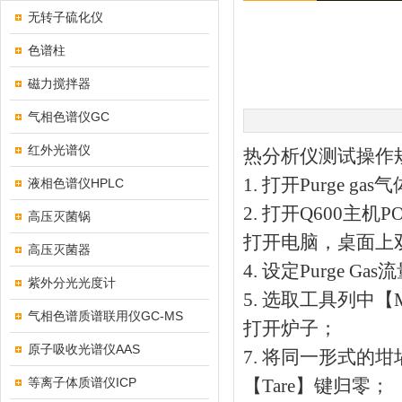
无转子硫化仪
色谱柱
磁力搅拌器
气相色谱仪GC
红外光谱仪
热分析仪测试操作
1. 打开Purge g
液相色谱仪HPLC
2. 打开Q600主
高压灭菌锅
打开电脑，桌面上双
高压灭菌器
4. 设定Purge Ga
紫外分光光度计
5. 选取工具列中【MO
气相色谱质谱联用仪GC-MS
打开炉子；
原子吸收光谱仪AAS
7. 将同一形式的坩埚
等离子体质谱仪ICP
【Tare】键归零；