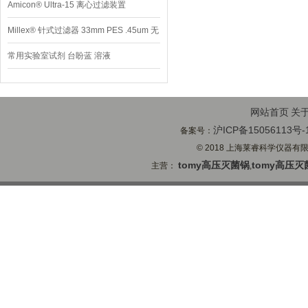
Amicon® Ultra-15 离心过滤装置
Millex® 针式过滤器 33mm PES .45um 无
菌
常用实验室试剂 台盼蓝 溶液
网站首页
关
沪ICP备15056113号-
备案号：
© 2018 上海莱睿科学仪器有限公司
tomy高压灭菌锅
tomy高压灭
主营：
,