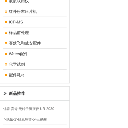
液质联用仪
红外粉末压片机
ICP-MS
样品前处理
赛默飞和戴安配件
Wates配件
化学试剂
配件耗材
新品推荐
优肯 育肯 无转子硫变仪 UR-2030
7-脱氮-2′-脱氧鸟苷-5′-三磷酸