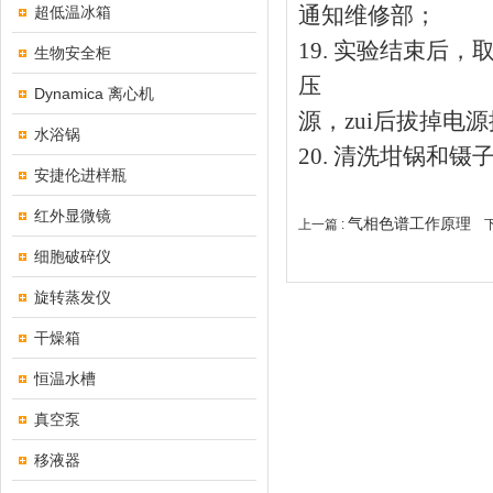
通知维修部；
超低温冰箱
19. 实验结束后
生物安全柜
压
Dynamica 离心机
源，zui后拔掉电
水浴锅
20. 清洗坩锅和镊
安捷伦进样瓶
红外显微镜
气相色谱工作原理
上一篇 :
下
细胞破碎仪
旋转蒸发仪
干燥箱
恒温水槽
真空泵
移液器