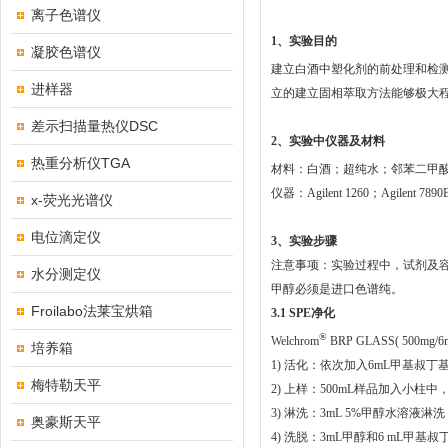
离子色谱仪
1、实验目的
凝胶色谱仪
建立白酒中塑化剂的前处理和检测方
进样器
立的建立固相萃取方法能够极大
差示扫描量热仪DSC
2
、实验中仪器及材料
热重分析仪TGA
材料：白酒；超纯水；邻苯二甲酸酯(P
仪器：Agilent 1260；Agilent 7
x-荧光光谱仪
电位滴定仪
3
、实验步骤
注意事项：实验过程中，试剂及容
水分测定仪
甲醇必须是进口色谱纯。
Froilabo法莱宝烘箱
3.1 SPE
净化
®
Welchrom
BRP GLASS( 500mg/6
培养箱
1) 活化：依次加入6mL甲基叔丁基
梅特勒天平
2) 上样：500mL样品加入小柱中，
3) 淋洗：3mL 5%甲醇水溶液
奥豪斯天平
4) 洗脱：3mL甲醇和6 mL甲