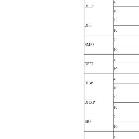
2
DEEP
10
2
DPP
10
2
BMPP
10
2
DEEP
10
2
DIBP
10
2
DHXP
10
2
BBP
10
2