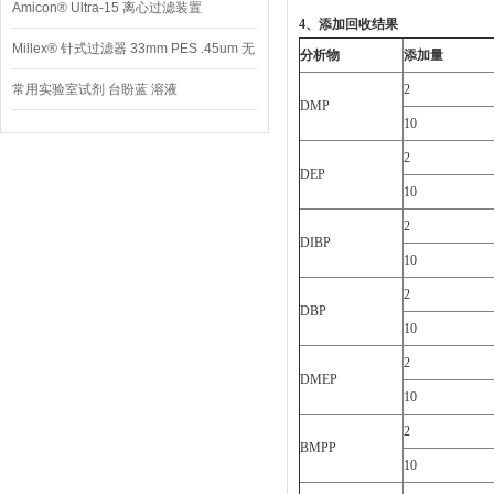
Amicon® Ultra-15 离心过滤装置
4
、添加回收结果
Millex® 针式过滤器 33mm PES .45um 无
分析物
添加量
菌
常用实验室试剂 台盼蓝 溶液
2
DMP
10
2
DEP
10
2
DIBP
10
2
DBP
10
2
DMEP
10
2
BMPP
10