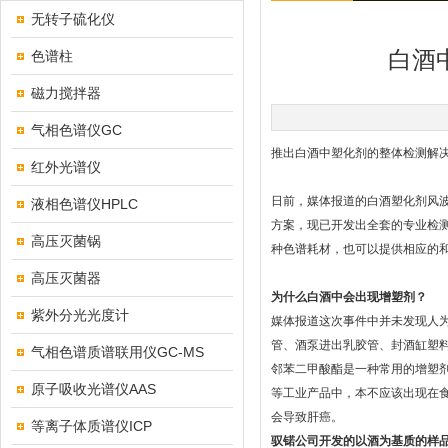
无转子硫化仪
白酒
色谱柱
磁力搅拌器
气相色谱仪GC
推出白酒中塑化剂的整体检测解决
红外光谱仪
日前，媒体报道的白酒塑化剂风
液相色谱仪HPLC
方案，现已开发出全套的专业检
高压灭菌锅
种色谱耗材，也可以提供相应的
高压灭菌器
为什么白酒中会出现增塑剂？
紫外分光光度计
媒体报道这次事件中并未发现人
管、酒泵进出乳胶管、封酒缸塑
气相色谱质谱联用仪GC-MS
邻苯二甲酸酯是一种常用的增塑
原子吸收光谱仪AAS
等工业产品中，本不应该出现在食
会导致肝癌。
等离子体质谱仪ICP
驭锘公司开发的以酒为基质的样品