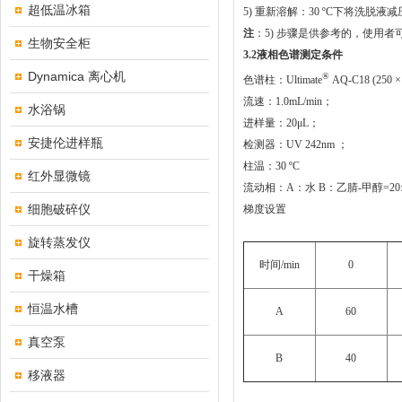
超低温冰箱
5) 重新溶解：30 ºC下将洗脱
注
：5) 步骤是供参考的，使用
生物安全柜
3
.
2
液相色谱测定条件
Dynamica 离心机
®
色谱柱：Ultimate
AQ-C18 (250 ×
流速：1.0mL/min；
水浴锅
进样量：20μL；
安捷伦进样瓶
检测器：UV 242nm ；
柱温：30 ºC
红外显微镜
流动相：A：水 B：乙腈-甲醇=20
细胞破碎仪
梯度设置
旋转蒸发仪
时间/min
0
干燥箱
恒温水槽
A
60
真空泵
B
40
移液器