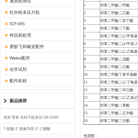
液质联用仪
1
邻苯二甲酸二甲酯
红外粉末压片机
2
邻苯二甲酸二乙酯
3
邻苯二甲酸二异丁酯
ICP-MS
4
邻苯二甲酸二丁酯
样品前处理
5
邻苯二甲酸二(2-甲氧基
6
邻苯二甲酸二(4-甲基-2
赛默飞和戴安配件
7
邻苯二甲酸二(2-乙氧基
Wates配件
8
邻苯二甲酸二戊酯
9
邻苯二甲酸二己酯
化学试剂
10
邻苯二甲酸丁基苄基酯
配件耗材
11
邻苯二甲酸二(2-丁氧基
12
邻苯二甲酸二环己酯
13
邻苯二甲酸二(2-乙基)
新品推荐
14
邻苯二甲酸二苯酯
15
邻苯二甲酸二正辛酯
优肯 育肯 无转子硫变仪 UR-2030
16
邻苯二甲酸二壬酯
7-脱氮-2′-脱氧鸟苷-5′-三磷酸
色谱图：