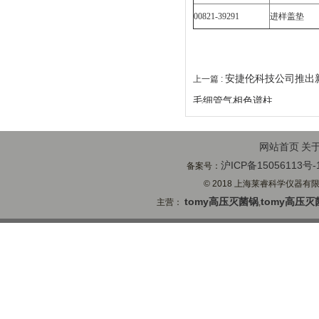
00821-39291
进样盖垫
安捷伦科技公司推出新一
上一篇 :
毛细管气相色谱柱
网站首页
关
沪ICP备15056113号-
备案号：
© 2018 上海莱睿科学仪器有限公司
tomy高压灭菌锅
tomy高压灭
主营：
,