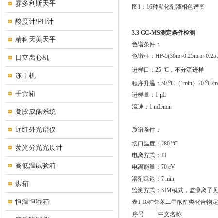
赛多利斯天平
图1：16种塑化剂液相色谱图
酸度计/PH计
3.3 GC-MS
测定条件检测
精科天美天平
色谱条件：
色谱柱：HP-5(30m×0.25mm×0.25
日立离心机
o
进样口：25
C，不分流进样
冻干机
o
o
程序升温：50
C（1min）20
C/m
手套箱
进样量：1 μL
流速：1 mL/min
凝胶成像系统
近红外光谱仪
质谱条件：
o
接口温度：280
C
荧光分光光度计
电离方式：EI
高低温试验箱
电离能量：70 eV
溶剂延迟：7 min
烘箱
监测方式：SIM模式，监测离子见
恒温恒湿箱
表1 16种邻苯二甲酸酯类化合物
序号
中文名称