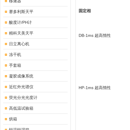
移液器
固定相
赛多利斯天平
酸度计/PH计
精科天美天平
DB-1ms
超高惰性
日立离心机
冻干机
手套箱
凝胶成像系统
近红外光谱仪
HP-1ms
超高惰性
荧光分光光度计
高低温试验箱
烘箱
恒温恒湿箱