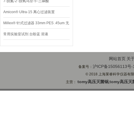
7-脱氮-2′-脱氧鸟苷-5′-三磷酸
Amicon® Ultra-15 离心过滤装置
Millex® 针式过滤器 33mm PES .45um 无
菌
常用实验室试剂 台盼蓝 溶液
网站首页
关
沪ICP备15056113号-
备案号：
© 2018 上海莱睿科学仪器有限公司
tomy高压灭菌锅
tomy高压灭
主营：
,