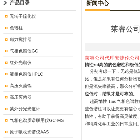
产品目录
新闻中心
无转子硫化仪
莱睿公
色谱柱
磁力搅拌器
气相色谱仪GC
莱睿公司
代理安捷伦公司 J
红外光谱仪
惰性zui高的的色谱柱和极
分别考虑一下，无论是低流
液相色谱仪HPLC
比，但是如果有任何分析物
高压灭菌锅
但是流失率很高，那么分析
也低时，结果才是可靠的。
高压灭菌器
超高惰性 1ms 气相色谱
紫外分光光度计
些色谱柱可以让您更有信心地
惰性，有助于获得高灵敏度、
气相色谱质谱联用仪GC-MS
和特殊化学工业的日常应用
原子吸收光谱仪AAS