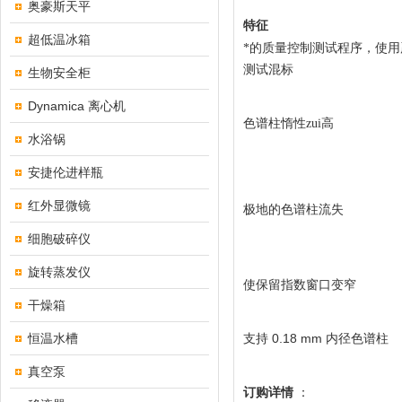
奥豪斯天平
特征
超低温冰箱
*的质量控制测试程序，使
测试混标
生物安全柜
Dynamica 离心机
色谱柱惰性zui高
水浴锅
安捷伦进样瓶
红外显微镜
极地的色谱柱流失
细胞破碎仪
旋转蒸发仪
使保留指数窗口变窄
干燥箱
恒温水槽
0.18 mm
支持
内径色谱柱
真空泵
订购详情
：