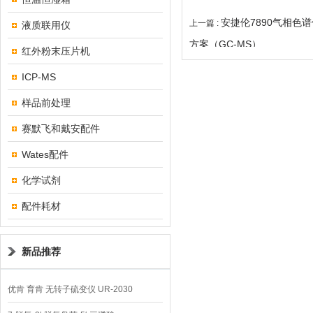
安捷伦7890气相色
上一篇 :
液质联用仪
方案（GC-MS）
红外粉末压片机
ICP-MS
样品前处理
赛默飞和戴安配件
Wates配件
化学试剂
配件耗材
新品推荐
优肯 育肯 无转子硫变仪 UR-2030