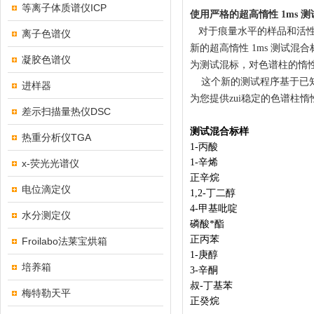
等离子体质谱仪ICP
使用严格的超高惰性 1ms
对于痕量水平的样品和活性
离子色谱仪
新的超高惰性 1ms 测试混
凝胶色谱仪
为测试混标，对色谱柱的惰
这个新的测试程序基于已知
进样器
为您提供zui稳定的色谱柱惰
差示扫描量热仪DSC
测试混合标样
热重分析仪TGA
1-
丙酸
1-
辛烯
x-荧光光谱仪
正辛烷
电位滴定仪
1,2-
丁二醇
4-
甲基吡啶
水分测定仪
磷酸*酯
正丙苯
Froilabo法莱宝烘箱
1-
庚醇
培养箱
3-
辛酮
叔
-
丁基苯
梅特勒天平
正癸烷