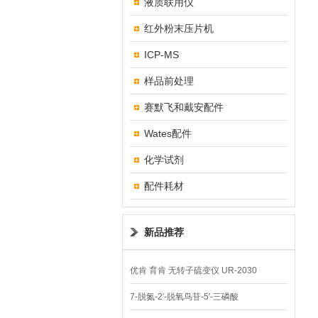
液质联用仪
红外粉末压片机
ICP-MS
样品前处理
赛默飞和戴安配件
Wates配件
化学试剂
配件耗材
新品推荐
优肯 育肯 无转子硫变仪 UR-2030
7-脱氮-2′-脱氧鸟苷-5′-三磷酸