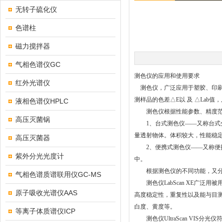
无转子硫化仪
色谱柱
磁力搅拌器
气相色谱仪GC
测色仪的应用和使用要求
红外光谱仪
测色仪，广泛应用于塑胶、印刷、
测样品的色差△E以 及 △Lab值
液相色谱仪HPLC
测色仪根据性能参数、精度范
高压灭菌锅
1、台式测色仪——又称台式分
量透射物体。体积较大，性能稳
高压灭菌器
2、便携式测色仪——又称便携
紫外分光光度计
中。
根据测色仪的不同功能，又分为测色仪L
气相色谱质谱联用仪GC-MS
测色仪LabScan XE广泛
原子吸收光谱仪AAS
高度稳定性，重复性以及能与目测
白度、黄度等。
等离子体质谱仪ICP
测色仪UltraScan VIS分光