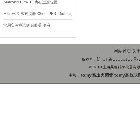
Amicon® Ultra-15 离心过滤装置
Millex® 针式过滤器 33mm PES .45um 无
菌
常用实验室试剂 台盼蓝 溶液
网站首页
关
沪ICP备15056113号-
备案号：
© 2018 上海莱睿科学仪器有限公司
tomy高压灭菌锅
tomy高压灭
主营：
,