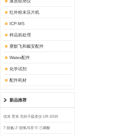
液质联用仪
红外粉末压片机
ICP-MS
样品前处理
赛默飞和戴安配件
Wates配件
化学试剂
配件耗材
新品推荐
优肯 育肯 无转子硫变仪 UR-2030
7-脱氮-2′-脱氧鸟苷-5′-三磷酸