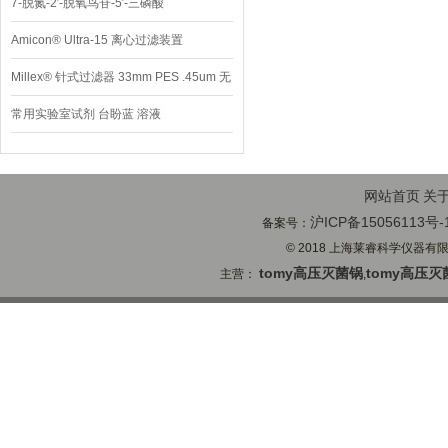
7-脱氮-2′-脱氧鸟苷-5′-三磷酸
Amicon® Ultra-15 离心过滤装置
Millex® 针式过滤器 33mm PES .45um 无
菌
常用实验室试剂 台盼蓝 溶液
网站首页
关
沪ICP备15056113号-
备案号：
© 2018 上海莱睿科学仪器有限公司
tomy高压灭菌锅
tomy高压灭
主营：
,