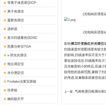
等离子体质谱仪ICP
离子色谱仪
(光电响应谱形从下
凝胶色谱仪
进样器
(光电响应谱形从下
差示扫描量热仪DSC
影响
傅立叶变换红外光谱仪
热重分析仪TGA
扫描速度对谱图强度有较大影
x-荧光光谱仪
的影响,扫描速率应不宜大于1
要短波段信息,扫描频率应大
电位滴定仪
且光敏面积小的样品,应减小
较理想的选择范围,兼顾了扫
水分测定仪
的考虑,应兼顾各因素优化设
Froilabo法莱宝烘箱
培养箱
气相色谱仪检测分析
上一篇 :
梅特勒天平