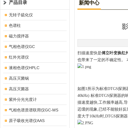
产品目录
新闻中心
无转子硫化仪
色谱柱
磁力搅拌器
气相色谱仪GC
扫描速度快是
傅立叶变换红
红外光谱仪
也带来了一定的不确定性。 
液相色谱仪HPLC
高压灭菌锅
高压灭菌器
如图1所示为标准DTGS探测器
40kHz) 标准DTGS探
紫外分光光度计
描速度越快,工作频率越高,
迟缓的现象,已经不能较好反
气相色谱质谱联用仪GC-MS
度大于10kHz时,DTGS
原子吸收光谱仪AAS