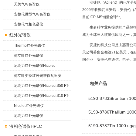
安捷伦（Agilent）的化
天美气相色谱仪
2009年收购瓦里安后，安捷伦（A
安捷伦微型气相色谱仪
目前ICP-MS销量全球**。
安捷伦气相色谱仪
生命科学业务提供的产品包括
红外光谱仪
成为全球三大核磁供应商之一，
安捷伦科技公司是由惠普公司
Thermo红外光谱仪
天公司募集金额达21亿美元，在
傅立叶红外光谱仪
国企业，安捷伦在通信、电子、测
尼高力红外光谱仪Nicolet
5700/6700
傅立叶变换红外光谱仪瓦里安
相关产品
Varian 640
尼高力红外光谱仪Nicolet iS50 FT-
IR
尼高力红外光谱仪Nicolet iS10 FT-
5190-8783Strontium 1000
IR
Nicolet红外光谱仪
5190-8786Thallium 1000 
尼高力红外光谱仪
5190-8787Tin 1000 ug/g 
液相色谱仪HPLC