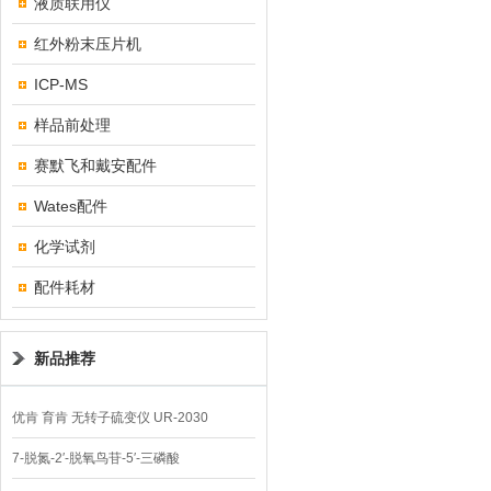
液质联用仪
红外粉末压片机
ICP-MS
样品前处理
赛默飞和戴安配件
Wates配件
化学试剂
配件耗材
新品推荐
优肯 育肯 无转子硫变仪 UR-2030
7-脱氮-2′-脱氧鸟苷-5′-三磷酸