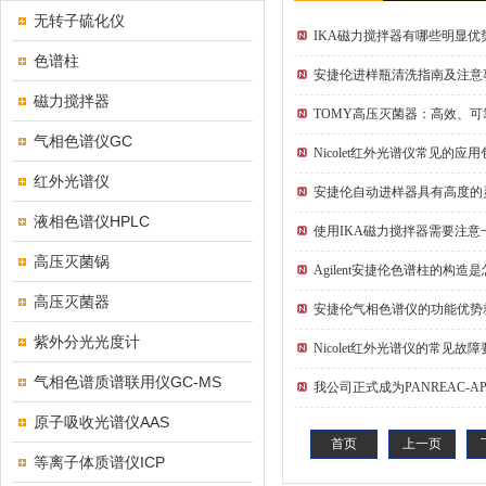
无转子硫化仪
IKA磁力搅拌器有哪些明显优
色谱柱
安捷伦进样瓶清洗指南及注意
磁力搅拌器
TOMY高压灭菌器：高效、
气相色谱仪GC
Nicolet红外光谱仪常见的应
红外光谱仪
安捷伦自动进样器具有高度的
液相色谱仪HPLC
使用IKA磁力搅拌器需要注意
高压灭菌锅
Agilent安捷伦色谱柱的构造
高压灭菌器
安捷伦气相色谱仪的功能优势
紫外分光光度计
Nicolet红外光谱仪的常见故
气相色谱质谱联用仪GC-MS
我公司正式成为PANREAC-AP
原子吸收光谱仪AAS
首页
上一页
等离子体质谱仪ICP