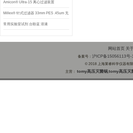
Amicon® Ultra-15 离心过滤装置
Millex® 针式过滤器 33mm PES .45um 无
菌
常用实验室试剂 台盼蓝 溶液
网站首页
关
沪ICP备15056113号-
备案号：
© 2018 上海莱睿科学仪器有限公司
tomy高压灭菌锅
tomy高压灭
主营：
,