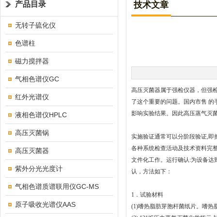
产品目录
技术文章
无转子硫化仪
色谱柱
磁力搅拌器
气相色谱仪GC
高压灭菌器属于强检仪器，但强
红外光谱仪
了这个重要的问题。国内市售 的
影响实验结果。因此高压蒸气灭
液相色谱仪HPLC
高压灭菌锅
实施验证通常可以分阶段验证,即
各种系统检查活动及技术资料完
高压灭菌器
文件化工作。运行确认:为设备达
紫外分光光度计
认，方法如下：
气相色谱质谱联用仪GC-MS
1．试验材料
原子吸收光谱仪AAS
(1)嗜热脂肪芽胞杆菌纸片。嗜热脂肪芽胞杆