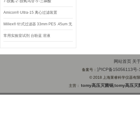
7-脱氮-2′-脱氧鸟苷-5′-三磷酸
Amicon® Ultra-15 离心过滤装置
Millex® 针式过滤器 33mm PES .45um 无
菌
常用实验室试剂 台盼蓝 溶液
网站首页
关
沪ICP备15056113号-
备案号：
© 2018 上海莱睿科学仪器有限公司
tomy高压灭菌锅
tomy高压灭
主营：
,