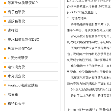
(2) 121℃压力蒸气灭菌化学指示
等离子体质谱仪ICP
(3)溴甲酚紫胨水培养基116℃高
离子色谱仪
(4)O-150℃留点温度计。
2．方法与结果
凝胶色谱仪
将嗜热脂肪芽胞杆菌纸片（以下
进样器
准备5-10份。分别放置在高压
留点温度计标化合格后方可用于
差示扫描量热仪DSC
则说明灭菌器内的温度分布是均
灭菌后的菌片应在严格无菌操作条
热重分析仪TGA
色，说明菌片中的嗜 热脂肪芽胞
x-荧光光谱仪
则说明芽胞已灭活。同时要用未
化学指示卡上的指示色块，在高
电位滴定仪
到要求。化学指示卡应在干燥处
水分测定仪
高压蒸气灭菌必须使蒸气顺利进
载热穿透力验证(满载时不超过总体
Froilabo法莱宝烘箱
5个点六次试验表明温度均在1
培养箱
通过了以上的检测、验证后高压
梅特勒天平
红外光谱法在定量分
上一篇 :