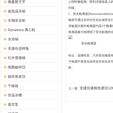
奥豪斯天平
上同时被检测。阵列式接收器上的
扫描。
超低温冰箱
2
．荧光检测器(fluorescencedetect
物质可通过化学衍生化生成荧光衍生
生物安全柜
灵敏度比紫外检测器约高2个数
Dynamica 离心机
检测器极大地增强了荧光检测的
水浴锅
荧光检测器
安捷伦进样瓶
特点：
选择性高，只对荧光物质有响
红外显微镜
于检测不发荧光但经化学反应后
细胞破碎仪
析。
旋转蒸发仪
干燥箱
安捷伦液相色谱仪12
上一篇 :
恒温水槽
真空泵