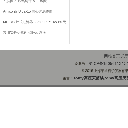
7-脱氮-2′-脱氧鸟苷-5′-三磷酸
Amicon® Ultra-15 离心过滤装置
Millex® 针式过滤器 33mm PES .45um 无
菌
常用实验室试剂 台盼蓝 溶液
网站首页
关
沪ICP备15056113号-
备案号：
© 2018 上海莱睿科学仪器有限公司
tomy高压灭菌锅
tomy高压灭
主营：
,