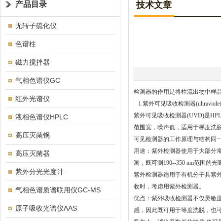
产品目录
技术文章
无转子硫化仪
色谱柱
磁力搅拌器
气相色谱仪GC
检测器的作用是将柱流出物中样
红外光谱仪
1.
紫外可见吸收检测器(ultraviolet－v
紫外可见吸收检测器(UVD)是HP
液相色谱仪HPLC
范围宽，噪声低，适用于梯度洗脱
高压灭菌锅
可见检测器的工作原理与结构同
用途：紫外检测器使用于大部分常
高压灭菌器
测，既可测190--350 nm范围的光
紫外分光光度计
紫外检测器适用于有机分子具紫外或
收时，考虑用紫外检测器。
气相色谱质谱联用仪GC-MS
优点：紫外吸收检测器不仅灵敏
原子吸收光谱仪AAS
感，因此既可用于等度洗脱，也