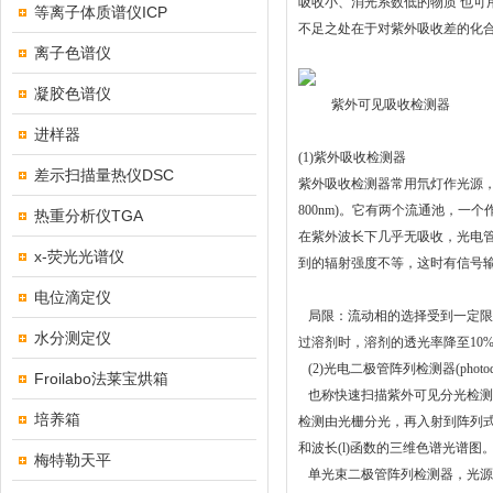
吸收小、消光系数低的物质 也可
等离子体质谱仪ICP
不足之处在于对紫外吸收差的化
离子色谱仪
凝胶色谱仪
紫外可见吸收检测器
进样器
(1)
紫外吸收检测器
差示扫描量热仪DSC
紫外吸收检测器常用氘灯作光源，
800nm)。它有两个流通池，
热重分析仪TGA
在紫外波长下几乎无吸收，光电
x-荧光光谱仪
到的辐射强度不等，这时有信号
电位滴定仪
局限：流动相的选择受到一定限
水分测定仪
过溶剂时，溶剂的透光率降至10
(2)
光电二极管阵列检测器(photodiode
Froilabo法莱宝烘箱
也称快速扫描紫外可见分光检测
培养箱
检测由光栅分光，再入射到阵列式
和波长(l)函数的三维色谱光谱
梅特勒天平
单光束二极管阵列检测器，光源