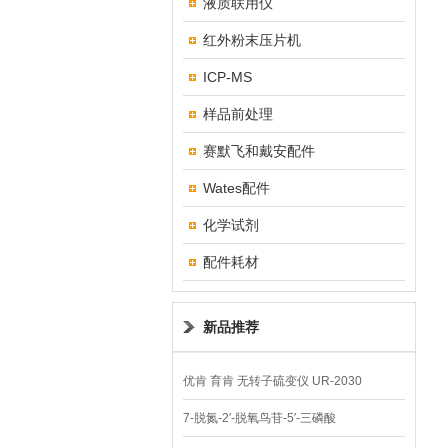
液质联用仪
红外粉末压片机
ICP-MS
样品前处理
赛默飞和戴安配件
Wates配件
化学试剂
配件耗材
新品推荐
优肯 育肯 无转子硫变仪 UR-2030
7-脱氮-2′-脱氧鸟苷-5′-三磷酸