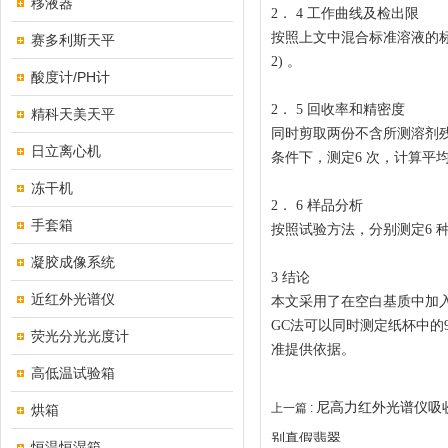
移液器
2
．
4
工作曲线及检出限
按照上文中混合标准溶液的
赛多利斯天平
2)
。
酸度计/PH计
2
．
5
回收率和精密度
精科天美天平
同时剪取两份不含所测溶剂
日立离心机
条件下，测定
6
次，计算平
冻干机
2
．
6
样品分析
手套箱
按照试验方法，分别测定
6
凝胶成像系统
3
结论
近红外光谱仪
本文采用了在空白基质中加
GC法可以同时测定纸杯中的
荧光分光光度计
准提供依据。
高低温试验箱
尼高力红外光谱仪吸
上一篇 :
烘箱
别真假翡翠
恒温恒湿箱