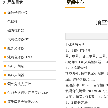
产品目录
新闻中心
无转子硫化仪
顶空
色谱柱
磁力搅拌器
气相色谱仪GC
1
材料与方法
红外光谱仪
1
．
1
试剂与仪器
苯、甲苯、邻二甲苯、乙苯
液相色谱仪HPLC
(
配有
FID
氢火焰检测器、
Ag
高压灭菌锅
1
．
2
实验条件
顶空条件
:
顶空瓶加热温度
: 
高压灭菌器
min;
进样体积
: 1 ml
。
紫外分光光度计
色谱条件
: HP
－
5
色谱柱
( 
氧混合气流量
: 300 ml /min;
气相色谱质谱联用仪GC-MS
温度为
40
℃，保持
5 min
，以
原子吸收光谱仪AAS
1
．
2
试验方法