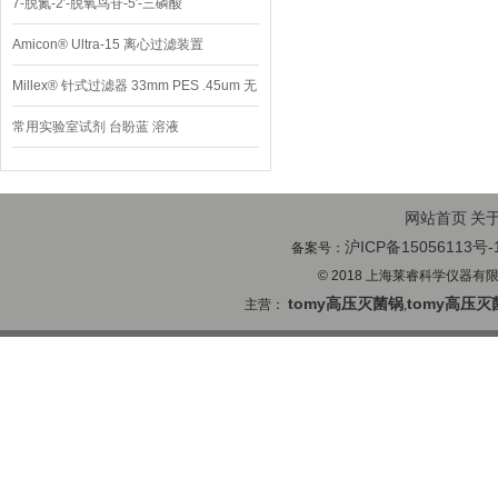
7-脱氮-2′-脱氧鸟苷-5′-三磷酸
Amicon® Ultra-15 离心过滤装置
Millex® 针式过滤器 33mm PES .45um 无
菌
常用实验室试剂 台盼蓝 溶液
网站首页
关
沪ICP备15056113号-
备案号：
© 2018 上海莱睿科学仪器有限公司
tomy高压灭菌锅
tomy高压灭
主营：
,