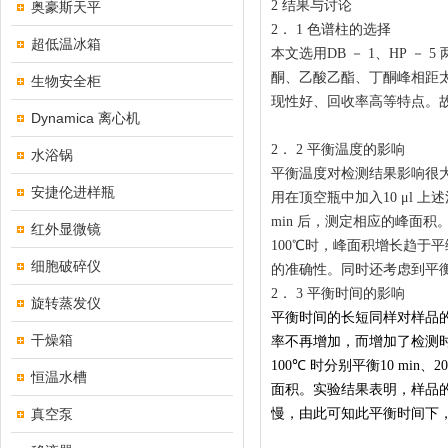
2
结果与讨论
奥豪斯天平
2
．
1
色谱柱的选择
超低温冰箱
本文选用
DB
－
1
、
HP
－
5
酮、乙酸乙酯、丁酮峰相距
生物安全柜
现性好、回收率高等特点。
Dynamica 离心机
2
．
2
平衡温度的影响
水浴锅
平衡温度对检测结果影响很
安捷伦进样瓶
用在顶空瓶中加入
10
μ
l
上述
min
后，测定相应的峰面积
红外显微镜
100
℃时，峰面积增长趋于平
细胞破碎仪
的准确性。同时还考虑到平
2
．
3
平衡时间的影响
旋转蒸发仪
平衡时间的长短同样对样品
干燥箱
率不再增加，而增加了检测
100
℃
时分别平衡
10 min
、
20
恒温水槽
面积。实
验结果表明，样品
真空泵
慢，由此可知此平衡时间下