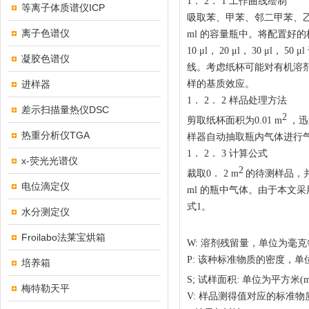
1
．
2
．
1
工作曲线绘制
等离子体质谱仪ICP
吸取苯、甲苯、邻二甲苯、
离子色谱仪
ml
的容量瓶中。将配置好的
10
μ
l
，
20
μ
l
，
30
μ
l
，
50
μ
l
凝胶色谱仪
线。考虑纸杯可能对有机溶
进样器
样的基质效应。
1
．
2
．
2
样品处理方法
差示扫描量热仪DSC
2
剪取纸杯面积为
0.01 m
，迅
热重分析仪TGA
样器自动抽取瓶内气体进行
1
．
2
．
3
计算公式
x-荧光光谱仪
2
裁取
0
．
2 m
的待测样品，
电位滴定仪
ml
的瓶中气体。由于本文采
式
1
。
水分测定仪
Froilabo法莱宝烘箱
W:
溶剂残留量，单位为毫克
P:
该种标准物质的密度，单
培养箱
S;
试样面积
:
单位为平方米
(
梅特勒天平
V:
样品测得值对应的标准物