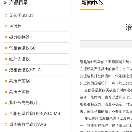
产品目录
新闻中心
无转子硫化仪
色谱柱
磁力搅拌器
气相色谱仪GC
红外光谱仪
引起这种现象的主要原因是系统
在流经处产生微小的负压，空 气
液相色谱仪HPLC
的流速从排空阀流出，气泡随之
高压灭菌锅
头上阀的压帽松开一点（约三分
当仪器是新购买或较长时间没有
高压灭菌器
运转一段时间，也可以达到目 
紫外分光光度计
现象引起压力、流量不稳定。对
去。装流动相的瓶子不要受太阳
气相色谱质谱联用仪GC-MS
在安装调试液相色谱仪以及在日
原子吸收光谱仪AAS
一、管路里有气泡，建议由流动