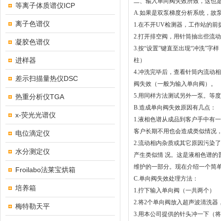
二、输入单向阀失效所致，这也
等离子体质谱仪ICP
A.如果是双泵梯度分析系统，故
离子色谱仪
1.在不开UV检测器，工作站的
2.打开排空阀，用针筒抽出些流
凝胶色谱仪
3.按“设置”键直至出现“冲洗”字
进样器
柱）
4.冲洗完毕后，查看针筒内流动相
差示扫描量热仪DSC
阀失效（一般为输入单向阀）。
5.用同样方法测试另外一泵。等
热重分析仪TGA
B.造成单向阀失效原因有几点：
x-荧光光谱仪
1.液相色谱从成品到客户手中有
客户长期不用也会造成类似情况
电位滴定仪
2.流动相内杂质或其它原因污染
水分测定仪
产生类似情 况。这是液相色谱
维护的一部分。现在介绍一个简单
Froilabo法莱宝烘箱
C.单向阀失效处理方法：
培养箱
1.拧下输入单向阀（一共两个）
2.将2个单向阀放入超声波清洗器
梅特勒天平
3.用本公司提供的针头冲一下（