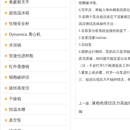
奥豪斯天平
垫圈被冲落。
4.完毕后，将输入单向阀装回原
超低温冰箱
D.若两个泵在低压状态下流量都
生物安全柜
高压测试具体操作方法：
1.在双泵分析系统连接的前提下
Dynamica 离心机
2.设置流量1ml/min
水浴锅
3.启动泵
4.观察运行期间，泵的压力是否
安捷伦进样瓶
若无泄漏，则问题可能还是出在
（注：不必打开UV检测器及工作
红外显微镜
5.重复上述步骤，对另一台泵进
细胞破碎仪
三、如还出现压力不稳的情况，
旋转蒸发仪
干燥箱
液相色谱仪压力高如
上一篇 :
恒温水槽
胺
真空泵