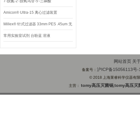
7-脱氮-2′-脱氧鸟苷-5′-三磷酸
Amicon® Ultra-15 离心过滤装置
Millex® 针式过滤器 33mm PES .45um 无
菌
常用实验室试剂 台盼蓝 溶液
网站首页
关
沪ICP备15056113号-
备案号：
© 2018 上海莱睿科学仪器有限公司
tomy高压灭菌锅
tomy高压灭
主营：
,