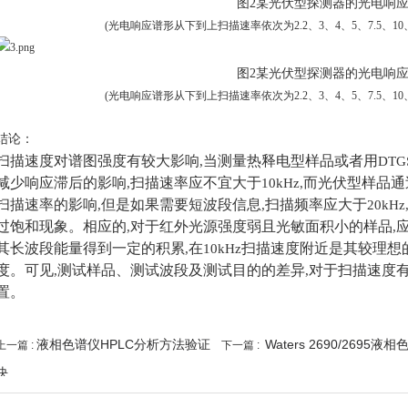
图
2
某光伏型探测器的光电响
(
光电响应谱形从下到上扫描速率依次为
2.2
、
3
、
4
、
5
、
7.5
、
10
图
2
某光伏型探测器的光电响
(
光电响应谱形从下到上扫描速率依次为
2.2
、
3
、
4
、
5
、
7.5
、
10
结论：
扫描速度对谱图强度有较大影响
当测量热释电型样品或者用
,
DTG
减少响应滞后的影响
扫描速率应不宜大于
而光伏型样品通
,
10kHz,
扫描速率的影响
但是如果需要短波段信息
扫描频率应大于
,
,
20kHz
过饱和现象。相应的
对于红外光源强度弱且光敏面积小的样品
,
,
其长波段能量得到一定的积累
在
扫描速度附近是其较理想
,
10kHz
度。可见
测试样品、测试波段及测试目的的差异
对于扫描速度
,
,
置。
液相色谱仪HPLC分析方法验证
Waters 2690/2695
上一篇 :
下一篇 :
决