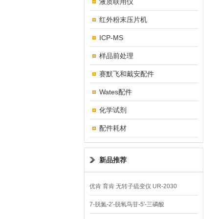
液质联用仪
红外粉末压片机
ICP-MS
样品前处理
赛默飞和戴安配件
Wates配件
化学试剂
配件耗材
新品推荐
优肯 育肯 无转子硫变仪 UR-2030
7-脱氮-2′-脱氧鸟苷-5′-三磷酸