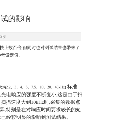
测试的影响
52次
快上数百倍
,
但同时也对测试结果也带来了
参考设定值。
标准
次为
2.2
、
3
、
4
、
5
、
7.5
、
10
、
20
、
40kHz)
光电响应的强度不断变小
这是由于扫
,
,
当扫描速度大到
时
采集的数据点
10kHz
,
异
特别是在对响应时间要求较长的短
,
象已经较明显的影响到测试结果。