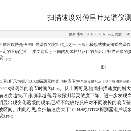
扫描速度对傅里叶光谱仪
更新时间：2016-03-16 点击次数：24
扫描速度快是傅里叶光谱仪的突出优点之一
,
一般比棱镜式或光栅式光谱仪
一定的不确定性。
本文对应于不同的测试样品及目的
,
给出了扫描速度的
图
1
如图
1
所示为标准
DTGS
探测器的光电响应图
(
光电响应谱形从上到下扫描速率依
探测器的响应时间为
。从上图可见
随着扫描速度的增大
DTGS
4ms
,
描速度越快
工作频率越高
导致探测器灵敏度下降。进一步发现
,
,
明显出现变化迟缓的现象
已经不能较好反应对不同波长的响应差
,
波区间。由此可见
当扫描速度大于
时
探测器泄后现
,
10kHz
,DTGS