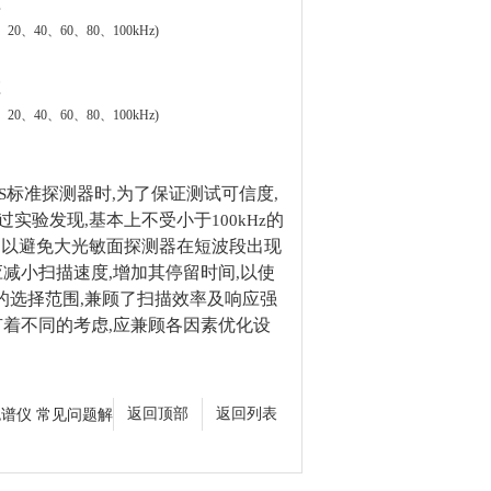
应
、
20
、
40
、
60
、
80
、
100kHz)
应
、
20
、
40
、
60
、
80
、
100kHz)
标准探测器时
为了保证测试可信度
S
,
,
过实验发现
基本上不受小于
的
,
100kHz
以避免大光敏面探测器在短波段出现
,
应减小扫描速度
增加其停留时间
以使
,
,
的选择范围
兼顾了扫描效率及响应强
,
有着不同的考虑
应兼顾各因素优化设
,
液相色谱仪 常见问题解
返回顶部
返回列表