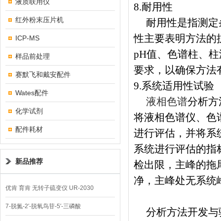
液质联用仪
8.
耐用性
红外粉末压片机
耐用性是指测定
性主要表明方法的
ICP-MS
pH
值、色谱柱、柱
样品前处理
要求，以确保方法
赛默飞和戴安配件
9.
系统适用性试验
Wates配件
液相色谱
分析方
化学试剂
将液相色谱仪、色
配件耗材
进行评估，并将系
系统进行评估的指
新品推荐
检出限，主峰的拖
净，主峰处无系统
优肯 育肯 无转子硫变仪 UR-2030
7-脱氮-2′-脱氧鸟苷-5′-三磷酸
分析方法开发与