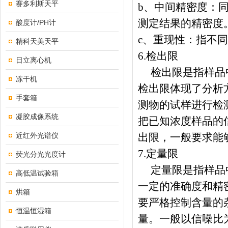
赛多利斯天平
b
、中间精密度：
测定结果的精密度
酸度计/PH计
c
、重现性：指不同
精科天美天平
6.
检出限
日立离心机
检出限是指样品
冻干机
检出限体现了分析
手套箱
测物的试样进行检
凝胶成像系统
把已知浓度样品的
近红外光谱仪
出限，一般要求能
7.
定量限
荧光分光光度计
定量限是指样品
高低温试验箱
一定的准确度和精
烘箱
要严格控制含量的
恒温恒湿箱
量。一般以信噪比