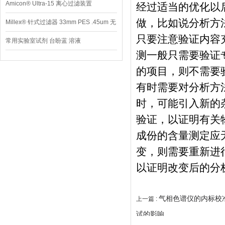
Amicon® Ultra-15 离心过滤装置
经过适当的优化以
做，比如说分析方
Millex® 针式过滤器 33mm PES .45um 无
只要注意验证内容
菌
常用实验室试剂 台盼蓝 溶液
测一般只需要验证
的项目，则不需要
有时需要对分析方
时，可能引入新的
验证，以证明有关
成份的含量测定应
变，则需要重新进
以证明改变后的分
气相色谱仪的内标校
上一篇 :
试的影响