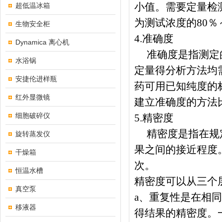
小值。需要定量检
超低温冰箱
为测试浓度的
80
％
生物安全柜
4.
准确度
Dynamica 离心机
准确度是指测定
水浴锅
定量得分析方法均
安捷伦进样瓶
药可用已知纯度的
红外显微镜
建立准确度的方法
细胞破碎仪
5.
精密度
精密度是指在规
旋转蒸发仪
果之间的接近程度
干燥箱
次。
恒温水槽
精密度可以从三个
真空泵
a
、重复性是在相同
移液器
得结果的精密度。