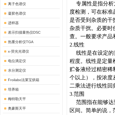
专属性是指分析
离子色谱仪
度检测，可在标准
凝胶色谱仪
是否受到杂质的干
进样器
杂质干扰。必要时
差示扫描量热仪DSC
查。一般要求产品
热重分析仪TGA
2.
线性
x-荧光光谱仪
线性是在设定的
程度。线性是定量
电位滴定仪
贮备液经过精密稀
水分测定仪
个以上），按浓度
Froilabo法莱宝烘箱
二乘法进行线性回
培养箱
3.
范围
梅特勒天平
范围指在能够达
奥豪斯天平
区间。简单的说，范