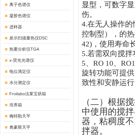
显型，可数字显
离子色谱仪
伤。
凝胶色谱仪
4.
在无人操作的
进样器
控制型），的热
差示扫描量热仪DSC
42)
，使用寿命
热重分析仪TGA
5.
若需双向搅拌
x-荧光光谱仪
5
、
RO 10
、
RO1
旋转功能可提供
电位滴定仪
致性和安静运行
水分测定仪
Froilabo法莱宝烘箱
（二）根据搅
培养箱
中使用的搅拌
梅特勒天平
器，粘稠度不
奥豪斯天平
拌器。