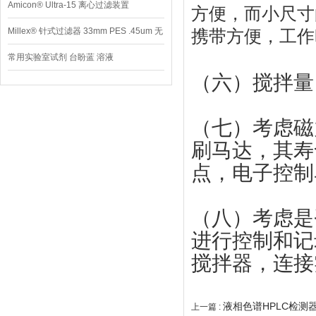
Amicon® Ultra-15 离心过滤装置
方便，而小尺寸
Millex® 针式过滤器 33mm PES .45um 无
携带方便，工作
菌
常用实验室试剂 台盼蓝 溶液
（六）搅拌量
（七）考虑磁
刷马达，其寿
点，电子控制
（八）考虑是
进行控制和记
搅拌器，连接
液相色谱HPLC检测
上一篇 :