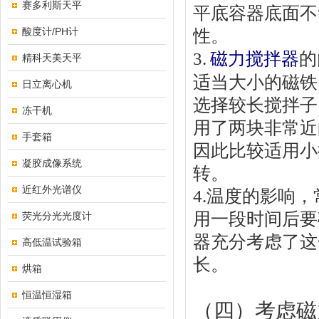
赛多利斯天平
平底容器底面不
酸度计/PH计
性。
3.
磁力搅拌器
的
精科天美天平
适当大小的磁铁
日立离心机
选择较长搅拌子
冻干机
用了两块非常近
手套箱
因此比较适用小
凝胶成像系统
转。
近红外光谱仪
4.
温度的影响，
用一段时间后要
荧光分光光度计
器充分考虑了这
高低温试验箱
长。
烘箱
恒温恒湿箱
（四）考虑磁