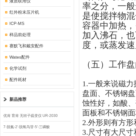
液质联用仪
率之分，一般
红外粉末压片机
是使搅拌物混
容器中加热，
ICP-MS
加入沸石，也
样品前处理
度，或蒸发速
赛默飞和戴安配件
Wates配件
（五）工作盘
化学试剂
配件耗材
1.
一般来说磁力
盘面、不锈钢盘
新品推荐
蚀性好，如酸、
面板和不锈钢面
优肯 育肯 无转子硫变仪 UR-2030
2.
外形则有方形
7-脱氮-2′-脱氧鸟苷-5′-三磷酸
3.
尺寸有大尺寸