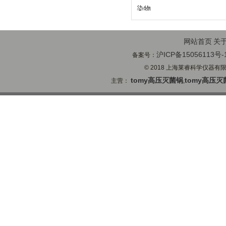
染物
网站首页
关
沪ICP备15056113号-
备案号：
© 2018 上海莱睿科学仪器有限公司
tomy高压灭菌锅
tomy高压灭
主营：
,