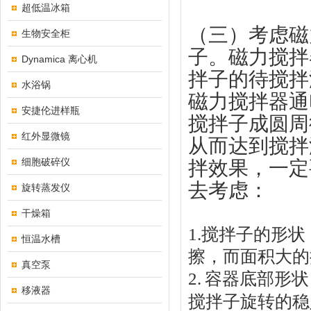
超低温冰箱
（三）考虑磁
生物安全柜
子。磁力搅拌
Dynamica 离心机
拌子的待搅拌
水浴锅
磁力搅拌器通
安捷伦进样瓶
搅拌子成圆周
红外显微镜
从而达到搅拌
细胞破碎仪
拌效果，一定
去考虑：
旋转蒸发仪
干燥箱
1.
搅拌子的形状
恒温水槽
擦，而面积大的
真空泵
2.
容器底部形状
移液器
搅拌子旋转的稳