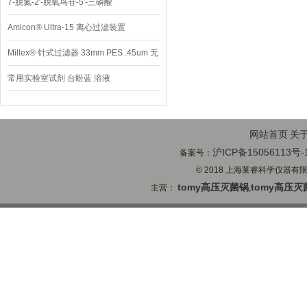
7-脱氮-2′-脱氧鸟苷-5′-三磷酸
Amicon® Ultra-15 离心过滤装置
Millex® 针式过滤器 33mm PES .45um 无
菌
常用实验室试剂 台盼蓝 溶液
网站首页
关
沪ICP备15056113号-
备案号：
© 2018 上海莱睿科学仪器有限公司
tomy高压灭菌锅
tomy高压灭
主营：
,