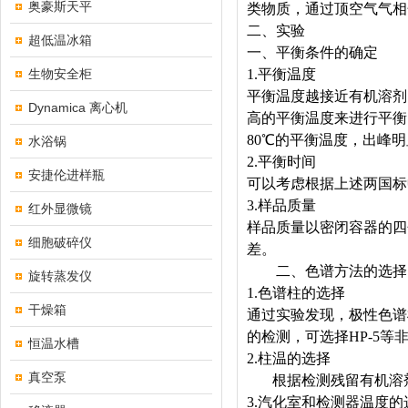
奥豪斯天平
类物质，通过顶空气气相
二、实验
超低温冰箱
一、平衡条件的确定
生物安全柜
1.平衡温度
平衡温度越接近有机溶剂
Dynamica 离心机
高的平衡温度来进行平衡
80℃的平衡温度，出峰
水浴锅
2.平衡时间
安捷伦进样瓶
可以考虑根据上述两国标
3.样品质量
红外显微镜
样品质量以密闭容器的四
细胞破碎仪
差。
二、色谱方法的选择
旋转蒸发仪
1.色谱柱的选择
干燥箱
通过实验发现，极性色谱
的检测，可选择HP-5等
恒温水槽
2.柱温的选择
真空泵
根据检测残留有机溶
3.汽化室和检测器温度的