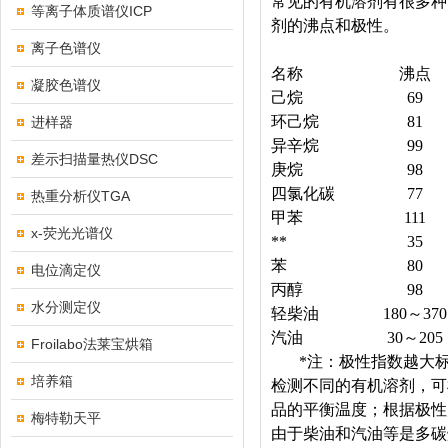
常见的有机溶剂有很多种
等离子体质谱仪ICP
剂的沸点和极性。
离子色谱仪
名称
沸点
凝胶色谱仪
己烷
69
环己烷
81
进样器
异辛烷
99
差示扫描量热仪DSC
庚烷
98
四氯化碳
77
热重分析仪TGA
甲苯
111
x-荧光光谱仪
**
35
苯
80
电位滴定仪
丙醇
98
水分测定仪
轻柴油
180～370
汽油
30～205
Froilabo法莱宝烘箱
*注：极性指数越大
培养箱
检测不同的有机溶剂，可
品的平衡温度；根据极性
梅特勒天平
由于柴油和汽油等是多碳