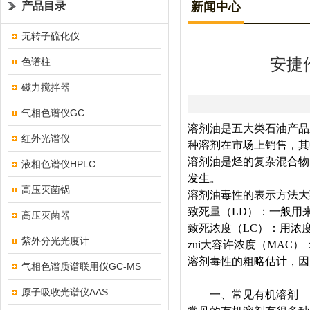
产品目录
新闻中心
无转子硫化仪
安捷
色谱柱
磁力搅拌器
气相色谱仪GC
溶剂油是五大类石油产品之
红外光谱仪
种溶剂在市场上销售，其
溶剂油是烃的复杂混合物
液相色谱仪HPLC
发生。
高压灭菌锅
溶剂油毒性的表示方法大
致死量（LD）：一般用
高压灭菌器
致死浓度（LC）：用浓
紫外分光光度计
zui大容许浓度（MAC）
溶剂毒性的粗略估计，因
气相色谱质谱联用仪GC-MS
原子吸收光谱仪AAS
一、常见有机溶剂