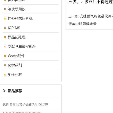
三级、四级豆油不得超过5
液质联用仪
安捷伦气相色谱仪测
上一篇 :
红外粉末压片机
蛋黄中胆固醇含量
ICP-MS
样品前处理
赛默飞和戴安配件
Wates配件
化学试剂
配件耗材
新品推荐
优肯 育肯 无转子硫变仪 UR-2030