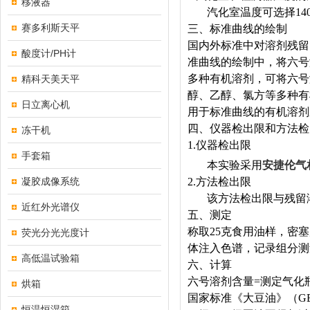
移液器
汽化室温度可选择14
赛多利斯天平
三、标准曲线的绘制
国内外标准中对溶剂残留
酸度计/PH计
准曲线的绘制中，将六号
多种有机溶剂，可将六号
精科天美天平
醇、乙醇、氯方等多种有
日立离心机
用于标准曲线的有机溶剂
四、仪器检出限和方法检
冻干机
1.仪器检出限
手套箱
本实验采用
安捷伦气
凝胶成像系统
2.方法检出限
该方法检出限与残留溶
近红外光谱仪
五、测定
称取25克食用油样，密塞
荧光分光光度计
体注入色谱，记录组分测
高低温试验箱
六、计算
六号溶剂含量=测定气化
烘箱
国家标准《大豆油》（GB 
恒温恒湿箱