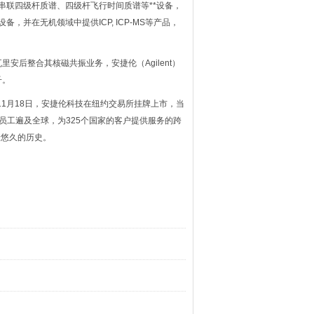
、串联四级杆质谱、四级杆飞行时间质谱等**设备，
备，并在无机领域中提供ICP, ICP-MS等产品，
后整合其核磁共振业务，安捷伦（Agilent）
子。
11月18日，安捷伦科技在纽约交易所挂牌上市，当
员工遍及全球，为325个国家的客户提供服务的跨
着悠久的历史。