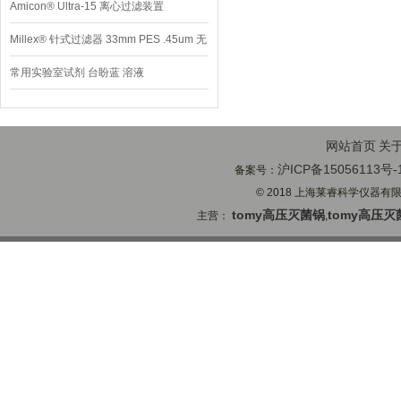
Amicon® Ultra-15 离心过滤装置
Millex® 针式过滤器 33mm PES .45um 无
菌
常用实验室试剂 台盼蓝 溶液
网站首页
关
沪ICP备15056113号-
备案号：
© 2018 上海莱睿科学仪器有限公司
tomy高压灭菌锅
tomy高压灭
主营：
,