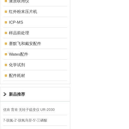
液质联用仪
红外粉末压片机
ICP-MS
样品前处理
赛默飞和戴安配件
Wates配件
化学试剂
配件耗材
新品推荐
优肯 育肯 无转子硫变仪 UR-2030
7-脱氮-2′-脱氧鸟苷-5′-三磷酸