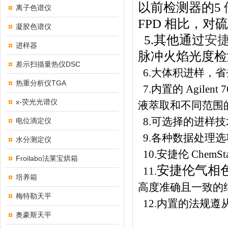
以前检测器的5 
离子色谱仪
FPD 相比，对
凝胶色谱仪
5.其他通过
安捷
进样器
脉冲火焰光度检测
差示扫描量热仪DSC
6.大体积进样，
热重分析仪TGA
7.内置的 Agile
x-荧光光谱仪
液萃取和不同范围
8.可选择的进样
电位滴定仪
9.各种数据处理选项
水分测定仪
10.安捷伦 ChemSta
Froilabo法莱宝烘箱
安捷伦气相色
11.
培养箱
高度准确且一致的结
梅特勒天平
12.内置的法规遵
奥豪斯天平