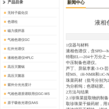
产品目录
新闻中心
无转子硫化仪
液相
色谱柱
磁力搅拌器
气相色谱仪GC
1
仪器与材料
红外光谱仪
液相色谱仪
，含
SPD
—
特勒
EL
—
204
十万分之
液相色谱仪HPLC
中压制备色谱仪。
高压灭菌锅
芦丁、异鼠李素
-3-O-
芸
经
MS
、
H-NMR
和
C-
1
13
高压灭菌器
珠菜药材（批号分别为
紫外分光光度计
为分析纯；色谱硅胶。
2
方法与结果
气相色谱质谱联用仪GC-MS
2.1
珍珠菜提取物的制备
原子吸收光谱仪AAS
取珍珠菜干燥药材，用