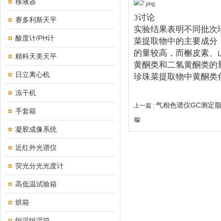
移液器
3
讨论
赛多利斯天平
实验结果表明不同批次
酸度计/PH计
菜提取物中的主要成分
的量较高，而槲皮素、
精科天美天平
黄酮类和二氢黄酮类的
日立离心机
珍珠菜提取物中黄酮类
冻干机
气相色谱仪GC测定
上一篇 :
手套箱
脲
凝胶成像系统
近红外光谱仪
荧光分光光度计
高低温试验箱
烘箱
恒温恒湿箱