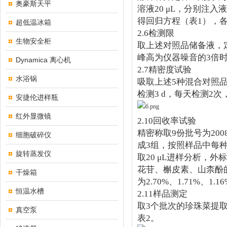
奥豪斯天平
溶液
20 μL
，分别注入液
得回归方程（表
1
），
超低温冰箱
2.6
检测限
生物安全柜
取上述对照品储备液，
峰高为仪器噪音的
3
倍
Dynamica 离心机
2.7
精密度试验
水浴锅
吸取上述
5
种混合对照
检测
3 d
，每天检测
2
次
安捷伦进样瓶
红外显微镜
2.10
回收率试验
精密称取
9
份批号为
200
细胞破碎仪
成
3
组，按照样品中每
旋转蒸发仪
取
20 μL
进样分析，外标
花苷、槲皮素、山柰酚
干燥箱
为
2.70%
、
1.71%
、
1.16
恒温水槽
2.11
样品测定
取
3
个批次的珍珠菜提
真空泵
表
2
。