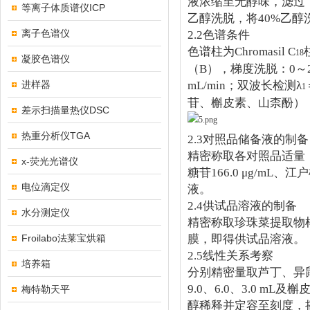
液浓缩至无醇味，滤过
等离子体质谱仪ICP
乙醇洗脱，将
40%
乙醇
离子色谱仪
2.2
色谱条件
色谱柱为
Chromasil C
18
凝胶色谱仪
（
B
），梯度洗脱：
0
～
进样器
mL/min
；双波长检测
λ
1
苷、槲皮素、山柰酚）
差示扫描量热仪DSC
热重分析仪TGA
2.3
对照品储备液的制备
精密称取各对照品适量
x-荧光光谱仪
糖苷
166.0 μg/mL
、江户
电位滴定仪
液。
2.4
供试品溶液的制备
水分测定仪
精密称取珍珠菜提取物
Froilabo法莱宝烘箱
膜，即得供试品溶液。
2.5
线性关系考察
培养箱
分别精密量取芦丁、异
9.0
、
6.0
、
3.0 mL
及槲
梅特勒天平
醇稀释并定容至刻度，