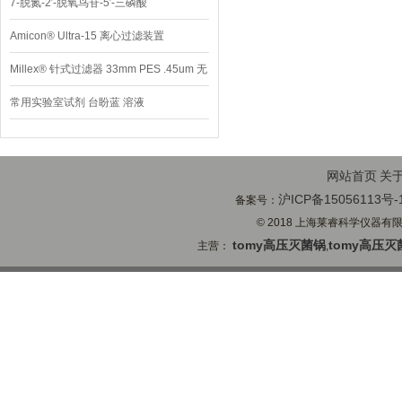
7-脱氮-2′-脱氧鸟苷-5′-三磷酸
Amicon® Ultra-15 离心过滤装置
Millex® 针式过滤器 33mm PES .45um 无
菌
常用实验室试剂 台盼蓝 溶液
网站首页
关
沪ICP备15056113号-
备案号：
© 2018 上海莱睿科学仪器有限公司
tomy高压灭菌锅
tomy高压灭
主营：
,